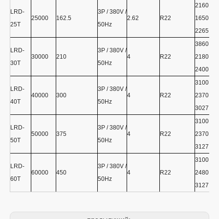
2160 *
LRD-
3P / 380V /
25000
162.5
2.62
R22
1650 *
25Т
50Hz
2265
3860 *
LRD-
3P / 380V /
30000
210
4
R22
2180 *
30T
50Hz
2400
3100 *
LRD-
3P / 380V /
40000
300
4
R22
2370 *
40T
50Hz
3027
3100 *
LRD-
3P / 380V /
50000
375
4
R22
2370 *
50T
50Hz
3127
3100 *
LRD-
3P / 380V /
60000
450
4
R22
2480 *
60T
50Hz
3127