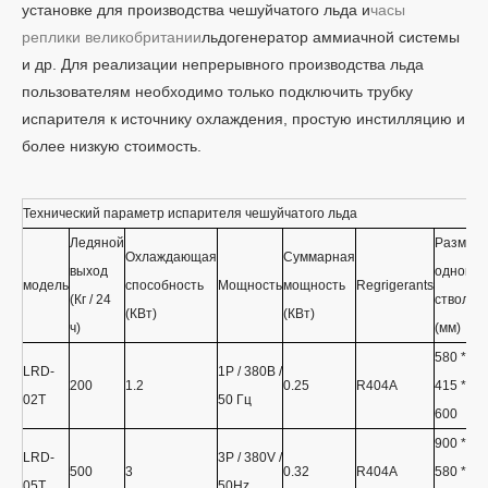
установке для производства чешуйчатого льда и
часы
реплики великобритании
льдогенератор аммиачной системы
и др. Для реализации непрерывного производства льда
пользователям необходимо только подключить трубку
испарителя к источнику охлаждения, простую инстилляцию и
более низкую стоимость.
Технический параметр испарителя чешуйчатого льда
Ледяной
Размер
Охлаждающая
Суммарная
выход
одного
модель
способность
Мощность
мощность
Regrigerants
(Кг / 24
ствола
(
(КВт)
(КВт)
ч)
(мм)
580 *
LRD-
1P / 380В /
200
1.2
0.25
R404A
415 *
02Т
50 Гц
600
900 *
LRD-
3P / 380V /
500
3
0.32
R404A
580 *
05T
50Hz