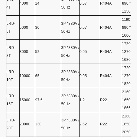
4000
24
0.57
R404A
890 *
4Т
50Hz
1250
1190 *
LRD-
3P / 380V /
5000
30
0.57
R404A
890 *
5Т
50Hz
1600
1720 *
LRD-
3P / 380V /
8000
52
0.95
R404A
1270 *
8Т
50Hz
1680
1720 *
LRD-
3P / 380V /
10000
65
0.95
R404A
1270 *
10T
50Hz
1820
2160 *
LRD-
3P / 380V /
15000
97.5
1.2
R22
1650 *
15T
50Hz
1865
2160 *
LRD-
3P / 380V /
20000
130
2.62
R22
1650 *
20T
50Hz
2050