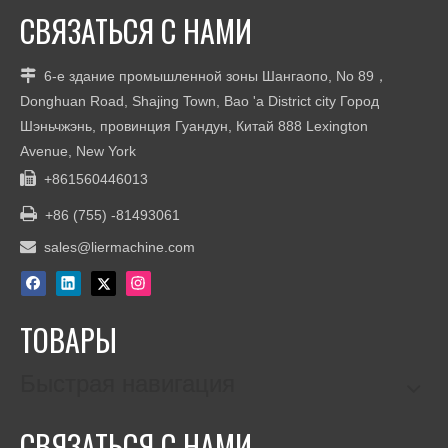
СВЯЗАТЬСЯ С НАМИ

6-е здание промышленной зоны Шангаопо, No 89，
Donghuan Road, Shajing Town, Bao 'a District city Город
Шэньчжэнь, провинция Гуандун, Китай 888 Lexington
Avenue, New York

+861560446013

+86 (755) -81493061

sales@liermachine.com
ТОВАРЫ
Быстрая навигация
СВЯЗАТЬСЯ С НАМИ